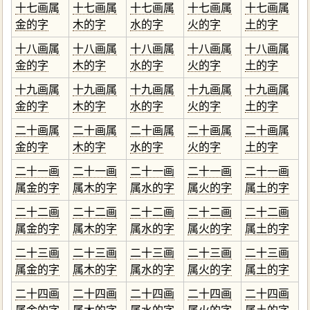
十七画属
十七画属
十七画属
十七画属
十七画属
金的字
木的字
水的字
火的字
土的字
十八画属
十八画属
十八画属
十八画属
十八画属
金的字
木的字
水的字
火的字
土的字
十九画属
十九画属
十九画属
十九画属
十九画属
金的字
木的字
水的字
火的字
土的字
二十画属
二十画属
二十画属
二十画属
二十画属
金的字
木的字
水的字
火的字
土的字
二十一画
二十一画
二十一画
二十一画
二十一画
属金的字
属木的字
属水的字
属火的字
属土的字
二十二画
二十二画
二十二画
二十二画
二十二画
属金的字
属木的字
属水的字
属火的字
属土的字
二十三画
二十三画
二十三画
二十三画
二十三画
属金的字
属木的字
属水的字
属火的字
属土的字
二十四画
二十四画
二十四画
二十四画
二十四画