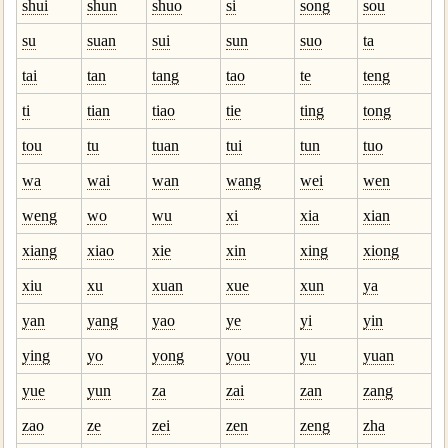
shui
shun
shuo
si
song
sou
su
suan
sui
sun
suo
ta
tai
tan
tang
tao
te
teng
ti
tian
tiao
tie
ting
tong
tou
tu
tuan
tui
tun
tuo
wa
wai
wan
wang
wei
wen
weng
wo
wu
xi
xia
xian
xiang
xiao
xie
xin
xing
xiong
xiu
xu
xuan
xue
xun
ya
yan
yang
yao
ye
yi
yin
ying
yo
yong
you
yu
yuan
yue
yun
za
zai
zan
zang
zao
ze
zei
zen
zeng
zha