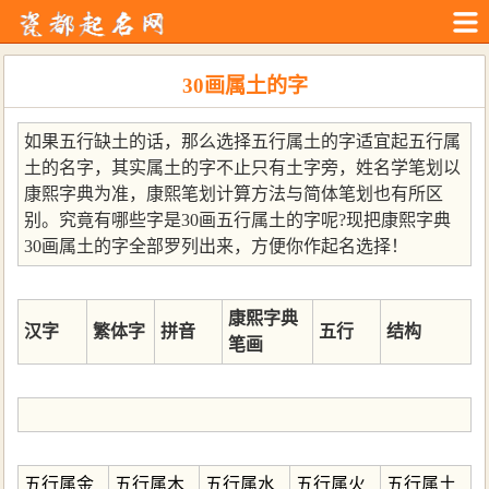
30画属土的字
如果五行缺土的话，那么选择五行属土的字适宜起五行属
土的名字，其实属土的字不止只有土字旁，姓名学笔划以
康熙字典为准，康熙笔划计算方法与简体笔划也有所区
别。究竟有哪些字是30画五行属土的字呢?现把康熙字典
30画属土的字全部罗列出来，方便你作起名选择！
康熙字典
汉字
繁体字
拼音
五行
结构
笔画
五行属金
五行属木
五行属水
五行属火
五行属土