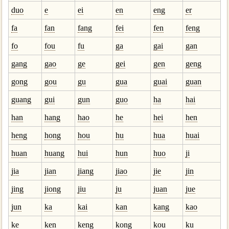
duo
e
ei
en
eng
er
fa
fan
fang
fei
fen
feng
fo
fou
fu
ga
gai
gan
gang
gao
ge
gei
gen
geng
gong
gou
gu
gua
guai
guan
guang
gui
gun
guo
ha
hai
han
hang
hao
he
hei
hen
heng
hong
hou
hu
hua
huai
huan
huang
hui
hun
huo
ji
jia
jian
jiang
jiao
jie
jin
jing
jiong
jiu
ju
juan
jue
jun
ka
kai
kan
kang
kao
ke
ken
keng
kong
kou
ku