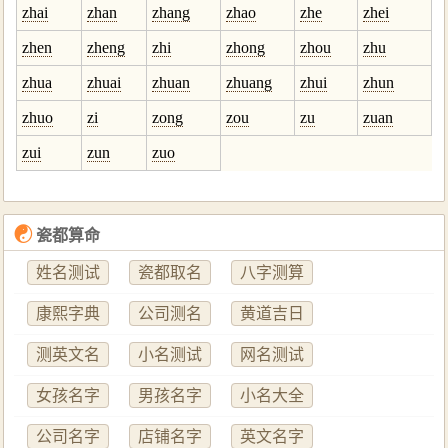
zhai
zhan
zhang
zhao
zhe
zhei
zhen
zheng
zhi
zhong
zhou
zhu
zhua
zhuai
zhuan
zhuang
zhui
zhun
zhuo
zi
zong
zou
zu
zuan
zui
zun
zuo
☯
瓷都算命
姓名测试
瓷都取名
八字测算
康熙字典
公司测名
黄道吉日
测英文名
小名测试
网名测试
女孩名字
男孩名字
小名大全
公司名字
店铺名字
英文名字