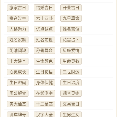
搬家吉日
结婚吉日
开业吉日
拼音汉字
六十四卦
九星算命
人格魅力
优点缺点
姓名宫位
姓名家族
姓名前世
花宫占卜
阴晴圆缺
称骨算命
星座爱情
十大建言
生命颜色
生命灵数
心灵成长
生日花语
三世财运
生日密码
身体保健
生日温度
周公解梦
在线测字
观音灵签
黄大仙签
十二星座
交易吉日
测车牌号
汉字大全
生男生女