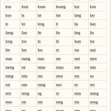
kua
kuai
kuan
kuang
kui
kun
kuo
la
lai
lan
lang
lao
le
lei
leng
li
lia
lian
liang
liao
lie
lin
ling
liu
long
lou
lu
lü
luan
lue
lüe
lun
luo
m
ma
mai
man
mang
mao
me
mei
men
meng
mi
mian
miao
mie
min
ming
miu
mo
mou
mu
na
nai
nan
nang
nao
ne
nei
nen
neng
ng
ni
nian
niang
niao
nie
nin
ning
niu
nong
nou
nu
nü
nuan
nüe
nuo