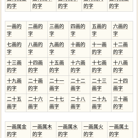
的字
的字
的字
的字
的字
一画的
二画的
三画的
四画的
五画的
六画的
字
字
字
字
字
字
七画的
八画的
九画的
十画的
十一画
十二画
字
字
字
字
的字
的字
十三画
十四画
十五画
十六画
十七画
十八画
的字
的字
的字
的字
的字
的字
十九画
二十画
二十一
二十二
二十三
二十四
的字
的字
画字
画字
画字
画字
二十五
二十六
二十七
二十八
二十九
三十画
画字
画字
画字
画字
画字
的字
一画属金
一画属木
一画属水
一画属火
一画属土
的字
的字
的字
的字
的字