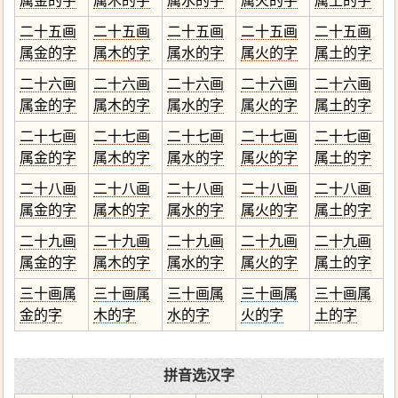
属金的字
属木的字
属水的字
属火的字
属土的字
二十五画
二十五画
二十五画
二十五画
二十五画
属金的字
属木的字
属水的字
属火的字
属土的字
二十六画
二十六画
二十六画
二十六画
二十六画
属金的字
属木的字
属水的字
属火的字
属土的字
二十七画
二十七画
二十七画
二十七画
二十七画
属金的字
属木的字
属水的字
属火的字
属土的字
二十八画
二十八画
二十八画
二十八画
二十八画
属金的字
属木的字
属水的字
属火的字
属土的字
二十九画
二十九画
二十九画
二十九画
二十九画
属金的字
属木的字
属水的字
属火的字
属土的字
三十画属
三十画属
三十画属
三十画属
三十画属
金的字
木的字
水的字
火的字
土的字
拼音选汉字