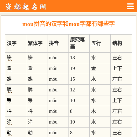
mou拼音的汉字和mou字都有哪些字
康熙笔
汉字
繁体字
拼音
五行
结构
画
䱕
䱕
móu
18
水
左右
䥐
䥐
móu
19
金
上下
䗋
䗋
móu
15
水
左右
䏬
䏬
móu
12
水
左右
䍒
䍒
mǒu
10
水
上下
㭌
㭌
móu
8
木
左右
洠
洠
móu
10
水
左右
劺
劺
móu
8
水
左右