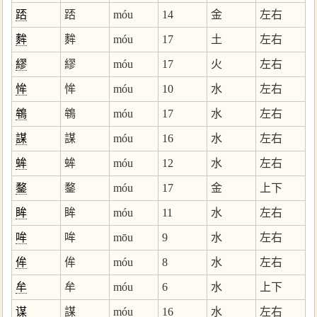
踎
踎
móu
14
金
左右
麰
麰
móu
17
土
左右
繆
繆
móu
17
火
左右
恈
恈
móu
10
水
左右
鴾
鴾
móu
17
水
左右
謀
謀
móu
16
水
左右
蛑
蛑
móu
12
水
左右
鍪
鍪
móu
17
金
上下
眸
眸
móu
11
水
左右
哞
哞
mōu
9
水
左右
侔
侔
móu
8
水
左右
牟
牟
móu
6
水
上下
谋
謀
móu
16
水
左右