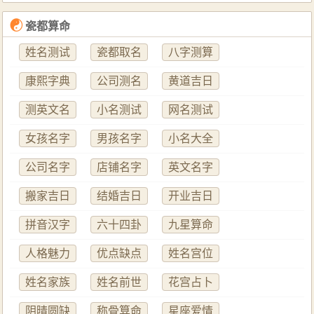
☯
瓷都算命
姓名测试
瓷都取名
八字测算
康熙字典
公司测名
黄道吉日
测英文名
小名测试
网名测试
女孩名字
男孩名字
小名大全
公司名字
店铺名字
英文名字
搬家吉日
结婚吉日
开业吉日
拼音汉字
六十四卦
九星算命
人格魅力
优点缺点
姓名宫位
姓名家族
姓名前世
花宫占卜
阴晴圆缺
称骨算命
星座爱情