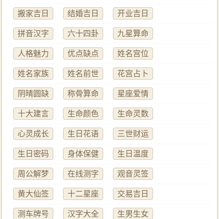
搬家吉日
结婚吉日
开业吉日
拼音汉字
六十四卦
九星算命
人格魅力
优点缺点
姓名宫位
姓名家族
姓名前世
花宫占卜
阴晴圆缺
称骨算命
星座爱情
十大建言
生命颜色
生命灵数
心灵成长
生日花语
三世财运
生日密码
身体保健
生日温度
周公解梦
在线测字
观音灵签
黄大仙签
十二星座
交易吉日
测车牌号
汉字大全
生男生女