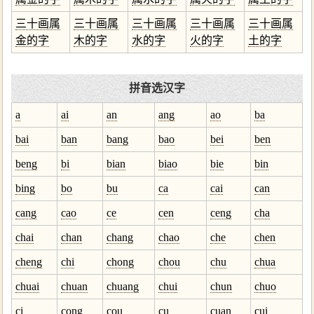
三十画属
三十画属
三十画属
三十画属
三十画属
金的字
木的字
水的字
火的字
土的字
拼音选汉字
a
ai
an
ang
ao
ba
bai
ban
bang
bao
bei
ben
beng
bi
bian
biao
bie
bin
bing
bo
bu
ca
cai
can
cang
cao
ce
cen
ceng
cha
chai
chan
chang
chao
che
chen
cheng
chi
chong
chou
chu
chua
chuai
chuan
chuang
chui
chun
chuo
ci
cong
cou
cu
cuan
cui