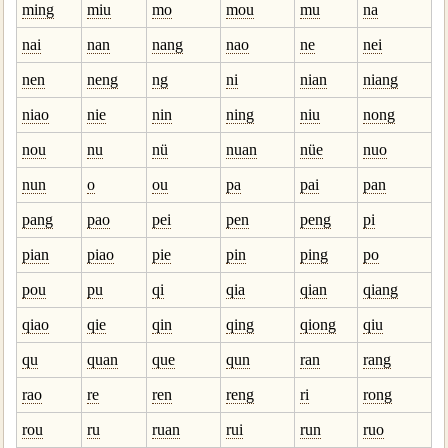
ming
miu
mo
mou
mu
na
nai
nan
nang
nao
ne
nei
nen
neng
ng
ni
nian
niang
niao
nie
nin
ning
niu
nong
nou
nu
nü
nuan
nüe
nuo
nun
o
ou
pa
pai
pan
pang
pao
pei
pen
peng
pi
pian
piao
pie
pin
ping
po
pou
pu
qi
qia
qian
qiang
qiao
qie
qin
qing
qiong
qiu
qu
quan
que
qun
ran
rang
rao
re
ren
reng
ri
rong
rou
ru
ruan
rui
run
ruo