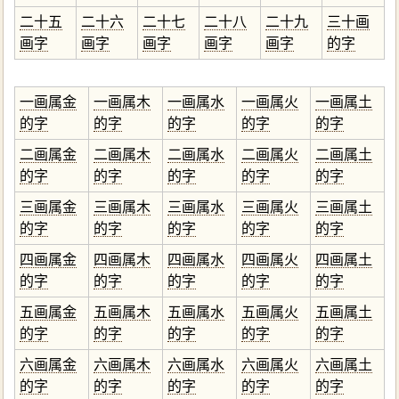
二十五
二十六
二十七
二十八
二十九
三十画
画字
画字
画字
画字
画字
的字
一画属金
一画属木
一画属水
一画属火
一画属土
的字
的字
的字
的字
的字
二画属金
二画属木
二画属水
二画属火
二画属土
的字
的字
的字
的字
的字
三画属金
三画属木
三画属水
三画属火
三画属土
的字
的字
的字
的字
的字
四画属金
四画属木
四画属水
四画属火
四画属土
的字
的字
的字
的字
的字
五画属金
五画属木
五画属水
五画属火
五画属土
的字
的字
的字
的字
的字
六画属金
六画属木
六画属水
六画属火
六画属土
的字
的字
的字
的字
的字