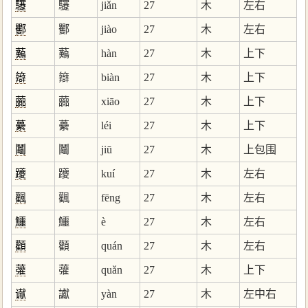
䮿
䮿
jiǎn
27
木
左右
䣤
䣤
jiào
27
木
左右
䕿
䕿
hàn
27
木
上下
䉸
䉸
biàn
27
木
上下
虈
虈
xiāo
27
木
上下
虆
虆
léi
27
木
上下
鬮
鬮
jiū
27
木
上包围
躨
躨
kuí
27
木
左右
飌
飌
fēng
27
木
左右
鱷
鱷
è
27
木
左右
顴
顴
quán
27
木
左右
虇
虇
quǎn
27
木
上下
谳
讞
yàn
27
木
左中右