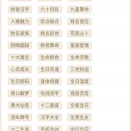
拼音汉字
六十四卦
九星算命
人格魅力
优点缺点
姓名宫位
姓名家族
姓名前世
花宫占卜
阴晴圆缺
称骨算命
星座爱情
十大建言
生命颜色
生命灵数
心灵成长
生日花语
三世财运
生日密码
身体保健
生日温度
周公解梦
在线测字
观音灵签
黄大仙签
十二星座
交易吉日
测车牌号
汉字大全
生男生女
十二生肖
手机吉凶
出行吉日