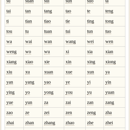
su
suan
sui
sun
suo
ta
tai
tan
tang
tao
te
teng
ti
tian
tiao
tie
ting
tong
tou
tu
tuan
tui
tun
tuo
wa
wai
wan
wang
wei
wen
weng
wo
wu
xi
xia
xian
xiang
xiao
xie
xin
xing
xiong
xiu
xu
xuan
xue
xun
ya
yan
yang
yao
ye
yi
yin
ying
yo
yong
you
yu
yuan
yue
yun
za
zai
zan
zang
zao
ze
zei
zen
zeng
zha
zhai
zhan
zhang
zhao
zhe
zhei