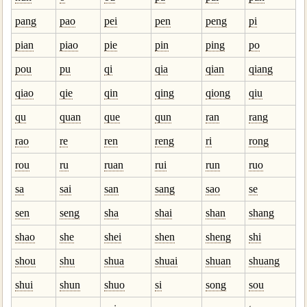
pang
pao
pei
pen
peng
pi
pian
piao
pie
pin
ping
po
pou
pu
qi
qia
qian
qiang
qiao
qie
qin
qing
qiong
qiu
qu
quan
que
qun
ran
rang
rao
re
ren
reng
ri
rong
rou
ru
ruan
rui
run
ruo
sa
sai
san
sang
sao
se
sen
seng
sha
shai
shan
shang
shao
she
shei
shen
sheng
shi
shou
shu
shua
shuai
shuan
shuang
shui
shun
shuo
si
song
sou