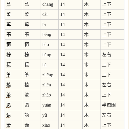
菖
菖
chāng
14
木
上下
菜
菜
cài
14
木
上下
萆
萆
bì
14
木
上下
菶
菶
běng
14
木
上下
菢
菢
bào
14
木
上下
榜
榜
bǎng
14
木
左右
菝
菝
bá
14
木
上下
筝
筝
zhēng
14
木
上下
榛
榛
zhēn
14
木
左右
肇
肈
zhào
14
木
上下
愿
愿
yuàn
14
木
半包围
语
語
yǔ
14
木
左右
箫
簫
xiāo
14
木
上下