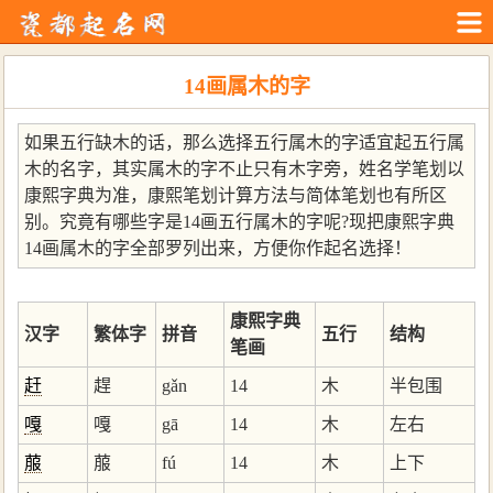
14画属木的字
如果五行缺木的话，那么选择五行属木的字适宜起五行属
木的名字，其实属木的字不止只有木字旁，姓名学笔划以
康熙字典为准，康熙笔划计算方法与简体笔划也有所区
别。究竟有哪些字是14画五行属木的字呢?现把康熙字典
14画属木的字全部罗列出来，方便你作起名选择！
康熙字典
汉字
繁体字
拼音
五行
结构
笔画
赶
趕
gǎn
14
木
半包围
嘎
嘎
gā
14
木
左右
菔
菔
fú
14
木
上下