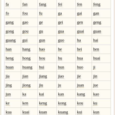
fa
fan
fang
fei
fen
feng
fo
fou
fu
ga
gai
gan
gang
gao
ge
gei
gen
geng
gong
gou
gu
gua
guai
guan
guang
gui
gun
guo
ha
hai
han
hang
hao
he
hei
hen
heng
hong
hou
hu
hua
huai
huan
huang
hui
hun
huo
ji
jia
jian
jiang
jiao
jie
jin
jing
jiong
jiu
ju
juan
jue
jun
ka
kai
kan
kang
kao
ke
ken
keng
kong
kou
ku
kua
kuai
kuan
kuang
kui
kun