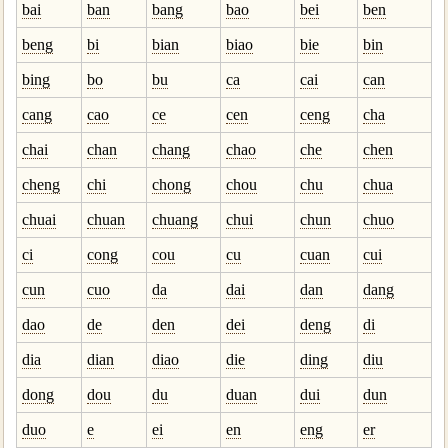
bai
ban
bang
bao
bei
ben
beng
bi
bian
biao
bie
bin
bing
bo
bu
ca
cai
can
cang
cao
ce
cen
ceng
cha
chai
chan
chang
chao
che
chen
cheng
chi
chong
chou
chu
chua
chuai
chuan
chuang
chui
chun
chuo
ci
cong
cou
cu
cuan
cui
cun
cuo
da
dai
dan
dang
dao
de
den
dei
deng
di
dia
dian
diao
die
ding
diu
dong
dou
du
duan
dui
dun
duo
e
ei
en
eng
er