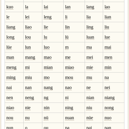
kuo
la
lai
lan
lang
lao
le
lei
leng
li
lia
lian
liang
liao
lie
lin
ling
liu
long
lou
lu
lü
luan
lue
lüe
lun
luo
m
ma
mai
man
mang
mao
me
mei
men
meng
mi
mian
miao
mie
min
ming
miu
mo
mou
mu
na
nai
nan
nang
nao
ne
nei
nen
neng
ng
ni
nian
niang
niao
nie
nin
ning
niu
nong
nou
nu
nü
nuan
nüe
nuo
nun
o
ou
pa
pai
pan