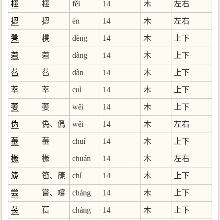
榧
榧
fěi
14
木
左右
摁
摁
èn
14
木
左右
凳
櫈
dèng
14
木
上下
菪
菪
dàng
14
木
上下
萏
萏
dàn
14
木
上下
萃
萃
cuì
14
木
上下
萎
萎
wěi
14
木
上下
伪
偽、僞
wěi
14
木
左右
菙
菙
chuí
14
木
上下
椽
椽
chuán
14
木
左右
篪
竾、箎
chí
14
木
上下
尝
嘗、嚐
cháng
14
木
上下
苌
萇
cháng
14
木
上下