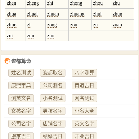
zhen
zheng
zhi
zhong
zhou
zhu
zhua
zhuai
zhuan
zhuang
zhui
zhun
zhuo
zi
zong
zou
zu
zuan
zui
zun
zuo
☯
瓷都算命
姓名测试
瓷都取名
八字测算
康熙字典
公司测名
黄道吉日
测英文名
小名测试
网名测试
女孩名字
男孩名字
小名大全
公司名字
店铺名字
英文名字
搬家吉日
结婚吉日
开业吉日