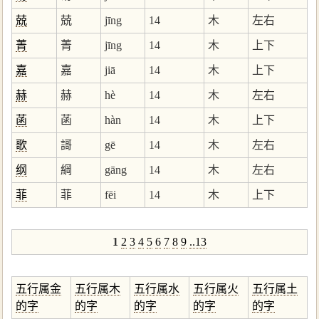
兢
兢
jīng
14
木
左右
菁
菁
jīng
14
木
上下
嘉
嘉
jiā
14
木
上下
赫
赫
hè
14
木
左右
菡
菡
hàn
14
木
上下
歌
謌
gē
14
木
左右
纲
綱
gāng
14
木
左右
菲
菲
fēi
14
木
上下
1
2
3
4
5
6
7
8
9
..13
五行属金
五行属木
五行属水
五行属火
五行属土
的字
的字
的字
的字
的字