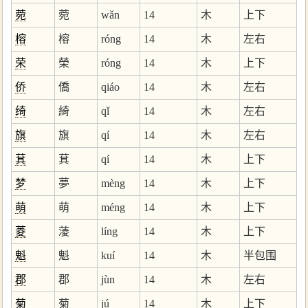
菀
菀
wǎn
14
木
上下
榕
榕
róng
14
木
左右
荣
榮
róng
14
木
上下
侨
僑
qiáo
14
木
左右
绮
綺
qǐ
14
木
左右
旗
旗
qí
14
木
左右
萁
萁
qí
14
木
上下
梦
夢
mèng
14
木
上下
萌
萌
méng
14
木
上下
菱
蓤
líng
14
木
上下
魁
魁
kuí
14
木
半包围
郡
郡
jùn
14
木
左右
菊
菊
jú
14
木
上下