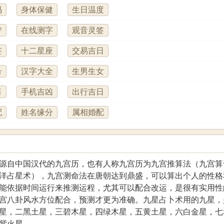
码
身体保健
生日温度
梦
在线测字
观音灵签
签
十二星座
交易吉日
号
汉字大全
生男生女
肖
手机吉凶
出行吉日
配
姓名缘分
属相婚配
源自中国汉代的九宫历，也有人称九宫历为九宫推算法（九宫算
洋占星术），九宫测命法在唐朝达到鼎盛，可以算出个人的性格
能依据时间运行来推测运程，尤其可以配合改运，是很有实用性
宫八卦风水方位配合，预测才更为准确。九星占卜术用的九星，
星，二黑土星，三碧木星，四绿木星，五黄土星，六白金星，七
紫火星。