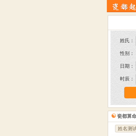
姓氏：
性别：
日期：
时辰：
☯
瓷都算
姓名测