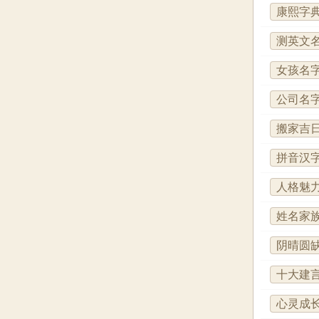
康熙字
测英文
女孩名
公司名
搬家吉
拼音汉
人格魅
姓名家
阴晴圆
十大建
心灵成