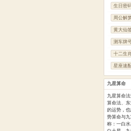
生日密
周公解
黄大仙
测车牌
十二生
星座速
九星算命
九星算命法
算命法、东
的运势，也
势算命与九
称：一白水
白土星，九