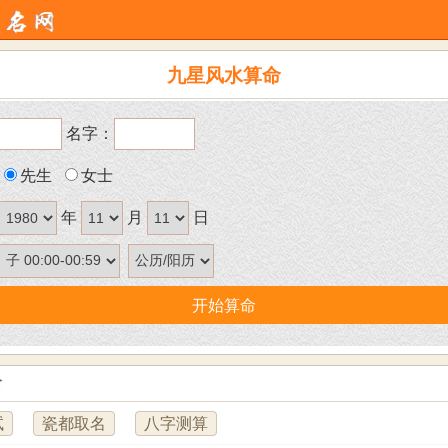
九星风水算命
名字：
先生
女士
年
月
日
命
试
瓷都取名
八字测算