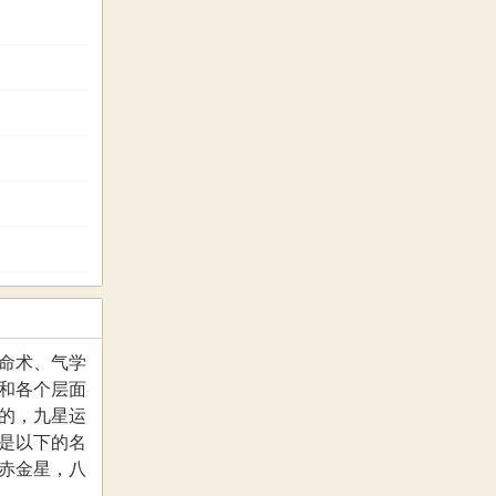
命术、气学
和各个层面
的，九星运
是以下的名
赤金星，八