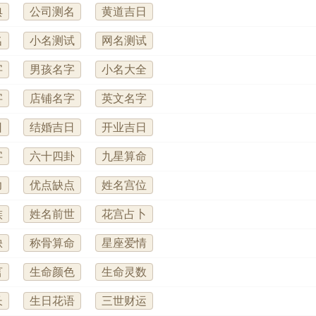
典
公司测名
黄道吉日
名
小名测试
网名测试
字
男孩名字
小名大全
字
店铺名字
英文名字
日
结婚吉日
开业吉日
字
六十四卦
九星算命
力
优点缺点
姓名宫位
族
姓名前世
花宫占卜
缺
称骨算命
星座爱情
言
生命颜色
生命灵数
长
生日花语
三世财运