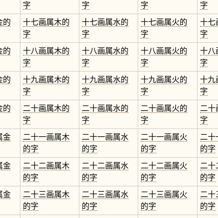
字
字
字
字
金的
十七画属木的
十七画属水的
十七画属火的
十七
字
字
字
字
金的
十八画属木的
十八画属水的
十八画属火的
十八
字
字
字
字
金的
十九画属木的
十九画属水的
十九画属火的
十九
字
字
字
字
金的
二十画属木的
二十画属水的
二十画属火的
二十
字
字
字
字
属金
二十一画属木
二十一画属水
二十一画属火
二十
的字
的字
的字
的字
属金
二十二画属木
二十二画属水
二十二画属火
二十
的字
的字
的字
的字
属金
二十三画属木
二十三画属水
二十三画属火
二十
的字
的字
的字
的字