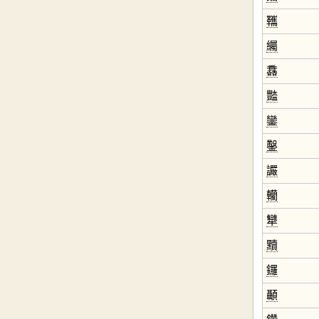
䪎
䌵
馫
豓
鑾
鑿
讝
轥
犫
黷
鑼
顳