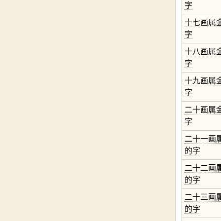
字
十七画属
字
十八画属
字
十九画属
字
二十画属
字
二十一画
的字
二十二画
的字
二十三画
的字