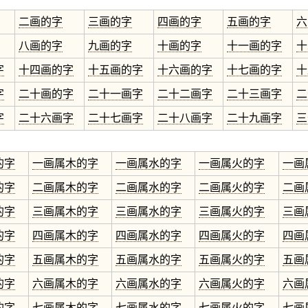
二画的字
三画的字
四画的字
五画的字
六
八画的字
九画的字
十画的字
十一画的字
十
字
十四画的字
十五画的字
十六画的字
十七画的字
十
字
二十画的字
二十一画字
二十二画字
二十三画字
二
字
二十六画字
二十七画字
二十八画字
二十九画字
三
的字
一画属木的字
一画属水的字
一画属火的字
一画
的字
二画属木的字
二画属水的字
二画属火的字
二画
的字
三画属木的字
三画属水的字
三画属火的字
三画
的字
四画属木的字
四画属水的字
四画属火的字
四画
的字
五画属木的字
五画属水的字
五画属火的字
五画
的字
六画属木的字
六画属水的字
六画属火的字
六画
的字
七画属木的字
七画属水的字
七画属火的字
七画