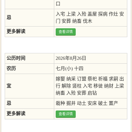
口
入宅
上梁
入殓
盖屋
探病
作灶
安
忌
门
安葬
纳畜
伐木
更多解读
查看详情
公历时间
2026年8月26日
农历
七月(小) 十四
嫁娶
纳采
订盟
祭祀
祈福
求嗣
出
宜
行
解除
竖柱
入宅
移徙
纳财
上梁
纳畜
入殓
安葬
启钻
忌
栽种
掘井
动土
安床
破土
置产
更多解读
查看详情