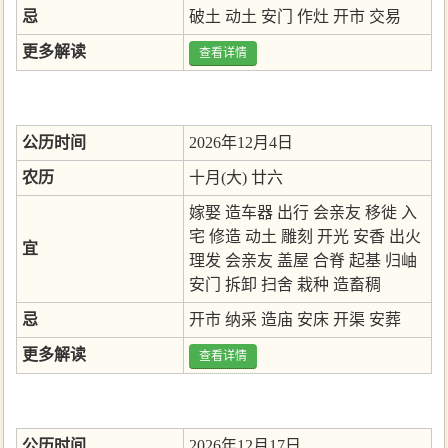
忌
破土
动土
安门
作灶
开市
交易
更多解读
查看详情
公历时间
2026年12月4日
农历
十月(大) 廿六
嫁娶
造车器
出行
会亲友
移徙
入
宅
修造
动土
雕刻
开光
安香
出火
宜
理发
会亲友
盖屋
合脊
起基
归岫
安门
拆卸
扫舍
栽种
造畜稠
忌
开市
纳采
造庙
安床
开渠
安葬
更多解读
查看详情
公历时间
2026年12月17日