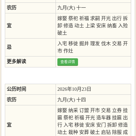
农历
九月(大) 十一
嫁娶
祭祀
祈福
求嗣
开光
出行
拆
宜
卸
修造
动土
上梁
安床
纳畜
入殓
破土
入宅
移徙
掘井
理发
伐木
交易
开
忌
市
作灶
更多解读
查看详情
公历时间
2026年10月23日
农历
九月(大) 十四
嫁娶
纳采
订盟
开市
交易
立券
挂
匾
祭祀
祈福
开光
造车器
挂匾
出
宜
行
入宅
移徙
安床
安门
拆卸
修造
动土
栽种
安葬
破土
启钻
除服
成