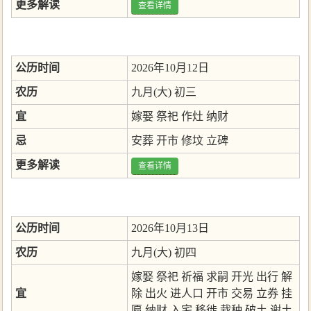
更多解读
查看详情
公历时间
2026年10月12日
农历
九月(大) 初三
宜
嫁娶
祭祀
作灶
纳财
忌
安葬
开市
修坟
立碑
更多解读
查看详情
公历时间
2026年10月13日
农历
九月(大) 初四
嫁娶
祭祀
祈福
求嗣
开光
出行
解
宜
除
出火
进人口
开市
交易
立券
挂
匾
纳财
入宅
移徙
栽种
破土
谢土