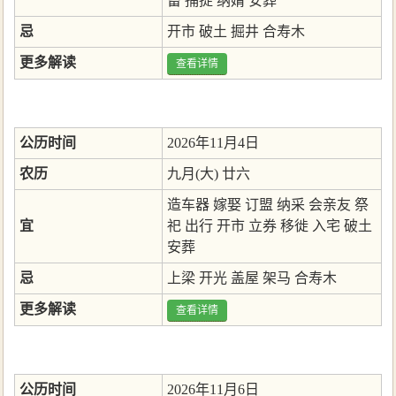
畜
捕捉
纳婿
安葬
忌
开市
破土
掘井
合寿木
更多解读
查看详情
公历时间
2026年11月4日
农历
九月(大) 廿六
造车器
嫁娶
订盟
纳采
会亲友
祭
宜
祀
出行
开市
立券
移徙
入宅
破土
安葬
忌
上梁
开光
盖屋
架马
合寿木
更多解读
查看详情
公历时间
2026年11月6日