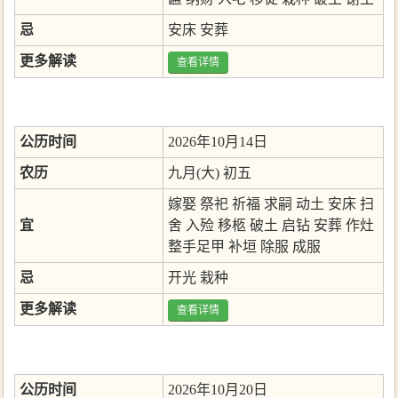
忌
安床
安葬
更多解读
查看详情
公历时间
2026年10月14日
农历
九月(大) 初五
嫁娶
祭祀
祈福
求嗣
动土
安床
扫
宜
舍
入殓
移柩
破土
启钻
安葬
作灶
整手足甲
补垣
除服
成服
忌
开光
栽种
更多解读
查看详情
公历时间
2026年10月20日