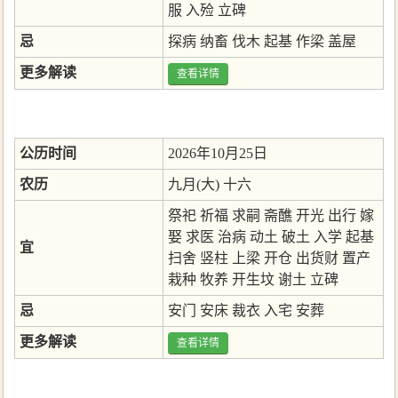
服
入殓
立碑
忌
探病
纳畜
伐木
起基
作梁
盖屋
更多解读
查看详情
公历时间
2026年10月25日
农历
九月(大) 十六
祭祀
祈福
求嗣
斋醮
开光
出行
嫁
娶
求医
治病
动土
破土
入学
起基
宜
扫舍
竖柱
上梁
开仓
出货财
置产
栽种
牧养
开生坟
谢土
立碑
忌
安门
安床
裁衣
入宅
安葬
更多解读
查看详情