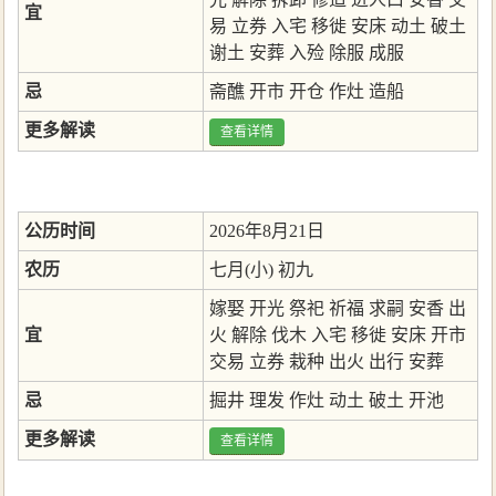
宜
易
立券
入宅
移徙
安床
动土
破土
谢土
安葬
入殓
除服
成服
忌
斋醮
开市
开仓
作灶
造船
更多解读
查看详情
公历时间
2026年8月21日
农历
七月(小) 初九
嫁娶
开光
祭祀
祈福
求嗣
安香
出
宜
火
解除
伐木
入宅
移徙
安床
开市
交易
立券
栽种
出火
出行
安葬
忌
掘井
理发
作灶
动土
破土
开池
更多解读
查看详情