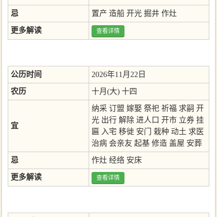
忌
置产
造船
开光
掘井
作灶
更多解读
查看详情
公历时间
2026年11月22日
农历
十月(大) 十四
纳采
订盟
嫁娶
祭祀
祈福
求嗣
开
光
出行
解除
进人口
开市
立券
挂
宜
匾
入宅
移徙
安门
栽种
动土
求医
治病
会亲友
起基
修造
盖屋
安葬
忌
作灶
经络
安床
更多解读
查看详情