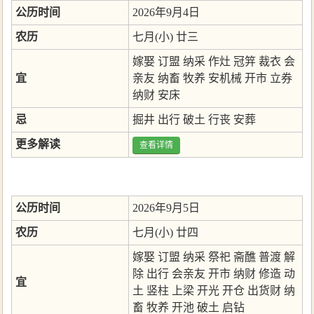
公历时间
2026年9月4日
农历
七月(小) 廿三
嫁娶
订盟
纳采
作灶
冠笄
裁衣
会
宜
亲友
纳畜
牧养
安机械
开市
立券
纳财
安床
忌
掘井
出行
破土
行丧
安葬
更多解读
查看详情
公历时间
2026年9月5日
农历
七月(小) 廿四
嫁娶
订盟
纳采
祭祀
斋醮
普渡
解
除
出行
会亲友
开市
纳财
修造
动
宜
土
竖柱
上梁
开光
开仓
出货财
纳
畜
牧养
开池
破土
启钻