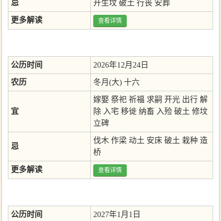
忌
开生坟
破土
行丧
安葬
更多解读
查看详情
公历时间
2026年12月24日
农历
冬月(大) 十六
嫁娶
祭祀
祈福
求嗣
开光
出行
解
宜
除
入宅
移徙
纳畜
入殓
破土
修坟
立碑
伐木
作梁
动土
安床
破土
栽种
造
忌
桥
更多解读
查看详情
公历时间
2027年1月1日