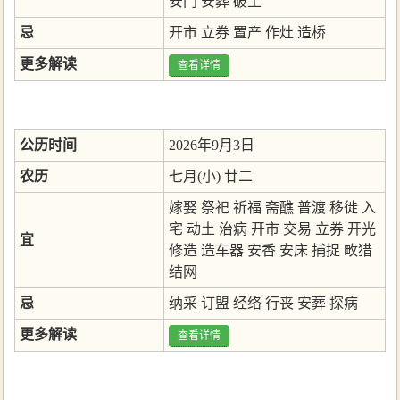
安门
安葬
破土
忌
开市
立券
置产
作灶
造桥
更多解读
查看详情
公历时间
2026年9月3日
农历
七月(小) 廿二
嫁娶
祭祀
祈福
斋醮
普渡
移徙
入
宅
动土
治病
开市
交易
立券
开光
宜
修造
造车器
安香
安床
捕捉
畋猎
结网
忌
纳采
订盟
经络
行丧
安葬
探病
更多解读
查看详情