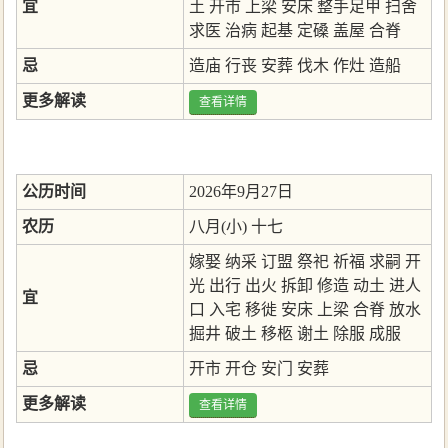
宜
土
开市
上梁
安床
整手足甲
扫舍
求医
治病
起基
定磉
盖屋
合脊
忌
造庙
行丧
安葬
伐木
作灶
造船
更多解读
查看详情
公历时间
2026年9月27日
农历
八月(小) 十七
嫁娶
纳采
订盟
祭祀
祈福
求嗣
开
光
出行
出火
拆卸
修造
动土
进人
宜
口
入宅
移徙
安床
上梁
合脊
放水
掘井
破土
移柩
谢土
除服
成服
忌
开市
开仓
安门
安葬
更多解读
查看详情