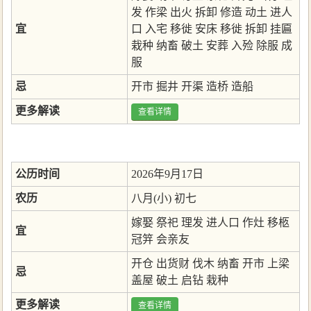
发
作梁
出火
拆卸
修造
动土
进人
宜
口
入宅
移徙
安床
移徙
拆卸
挂匾
栽种
纳畜
破土
安葬
入殓
除服
成
服
忌
开市
掘井
开渠
造桥
造船
更多解读
查看详情
公历时间
2026年9月17日
农历
八月(小) 初七
嫁娶
祭祀
理发
进人口
作灶
移柩
宜
冠笄
会亲友
开仓
出货财
伐木
纳畜
开市
上梁
忌
盖屋
破土
启钻
栽种
更多解读
查看详情