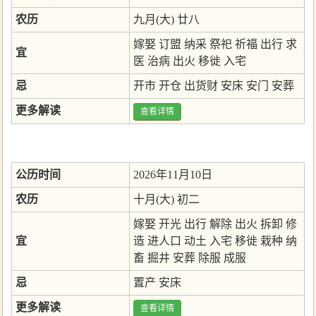
农历
九月(大) 廿八
嫁娶
订盟
纳采
祭祀
祈福
出行
求
宜
医
治病
出火
移徙
入宅
忌
开市
开仓
出货财
安床
安门
安葬
更多解读
查看详情
公历时间
2026年11月10日
农历
十月(大) 初二
嫁娶
开光
出行
解除
出火
拆卸
修
宜
造
进人口
动土
入宅
移徙
栽种
纳
畜
掘井
安葬
除服
成服
忌
置产
安床
更多解读
查看详情