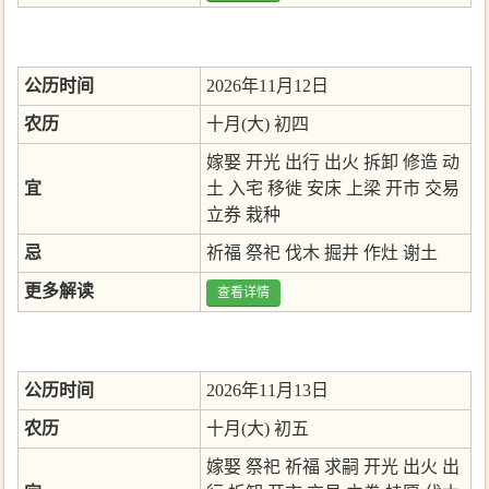
公历时间
2026年11月12日
农历
十月(大) 初四
嫁娶
开光
出行
出火
拆卸
修造
动
宜
土
入宅
移徙
安床
上梁
开市
交易
立券
栽种
忌
祈福
祭祀
伐木
掘井
作灶
谢土
更多解读
查看详情
公历时间
2026年11月13日
农历
十月(大) 初五
嫁娶
祭祀
祈福
求嗣
开光
出火
出