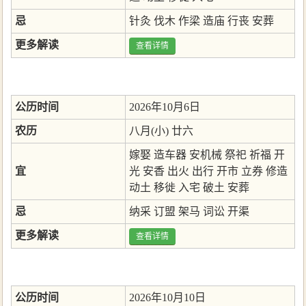
忌
针灸
伐木
作梁
造庙
行丧
安葬
更多解读
查看详情
公历时间
2026年10月6日
农历
八月(小) 廿六
嫁娶
造车器
安机械
祭祀
祈福
开
宜
光
安香
出火
出行
开市
立券
修造
动土
移徙
入宅
破土
安葬
忌
纳采
订盟
架马
词讼
开渠
更多解读
查看详情
公历时间
2026年10月10日