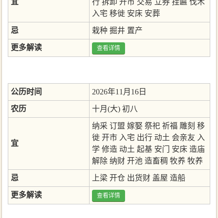
宜
行
拆卸
开市
交易
立券
挂匾
伐木
入宅
移徙
安床
安葬
忌
栽种
掘井
置产
更多解读
查看详情
公历时间
2026年11月16日
农历
十月(大) 初八
纳采
订盟
嫁娶
祭祀
祈福
雕刻
移
徙
开市
入宅
出行
动土
会亲友
入
宜
学
修造
动土
起基
安门
安床
造庙
解除
纳财
开池
造畜稠
牧养
牧养
忌
上梁
开仓
出货财
盖屋
造船
更多解读
查看详情