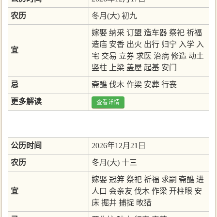
农历
冬月(大) 初九
嫁娶
纳采
订盟
造车器
祭祀
祈福
造庙
安香
出火
出行
归宁
入学
入
宜
宅
交易
立券
求医
治病
修造
动土
竖柱
上梁
盖屋
起基
安门
忌
斋醮
伐木
作梁
安葬
行丧
更多解读
查看详情
公历时间
2026年12月21日
农历
冬月(大) 十三
嫁娶
冠笄
祭祀
祈福
求嗣
斋醮
进
宜
人口
会亲友
伐木
作梁
开柱眼
安
床
掘井
捕捉
畋猎