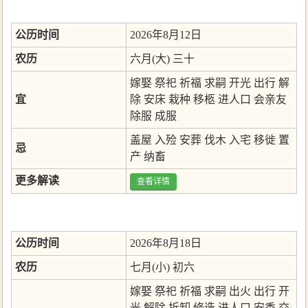
公历时间
2026年8月12日
农历
六月(大) 三十
嫁娶
祭祀
祈福
求嗣
开光
出行
解
宜
除
安床
栽种
移柩
进人口
会亲友
除服
成服
盖屋
入殓
安葬
伐木
入宅
移徙
置
忌
产
纳畜
更多解读
查看详情
公历时间
2026年8月18日
农历
七月(小) 初六
嫁娶
祭祀
祈福
求嗣
出火
出行
开
光
解除
拆卸
修造
进人口
安香
交