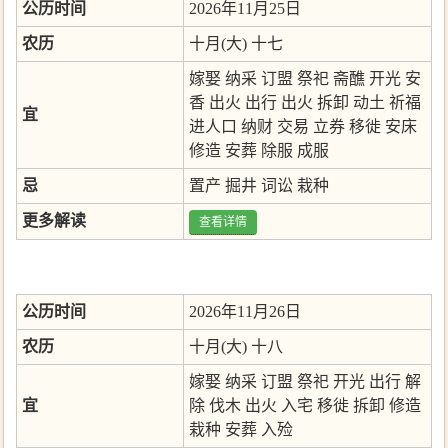
公历时间
2026年11月25日
农历
十月(大) 十七
嫁娶
纳采
订盟
祭祀
斋醮
开光
安
香
出火
出行
出火
拆卸
动土
祈福
宜
进人口
纳财
交易
立券
移徙
安床
修造
安葬
除服
成服
忌
置产
掘井
词讼
栽种
更多解读
查看详情
公历时间
2026年11月26日
农历
十月(大) 十八
嫁娶
纳采
订盟
祭祀
开光
出行
解
宜
除
伐木
出火
入宅
移徙
拆卸
修造
栽种
安葬
入殓