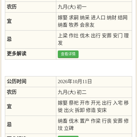
农历
九月(大) 初一
嫁娶
求嗣
纳采
进人口
纳财
结网
宜
纳畜
牧养
会亲友
上梁
作灶
伐木
出行
安葬
安门
理
忌
发
更多解读
查看详情
公历时间
2026年10月11日
农历
九月(大) 初二
嫁娶
祭祀
开市
开光
出行
入宅
移
宜
徙
出火
拆卸
修造
安床
纳畜
伐木
置产
作梁
行丧
安葬
修
忌
坟
立碑