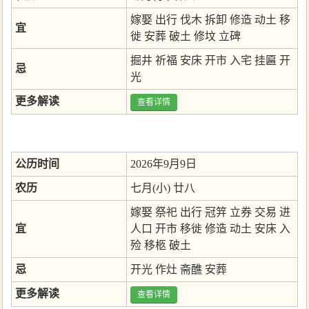
嫁娶
出行
伐木
拆卸
修造
动土
移
宜
徙
安葬
破土
修坟
立碑
掘井
祈福
安床
开市
入宅
挂匾
开
忌
光
更多解读
查看详情
公历时间
2026年9月9日
农历
七月(小) 廿八
嫁娶
祭祀
出行
冠笄
立券
交易
进
宜
人口
开市
移徙
修造
动土
安床
入
殓
移柩
破土
忌
开光
作灶
斋醮
安葬
更多解读
查看详情