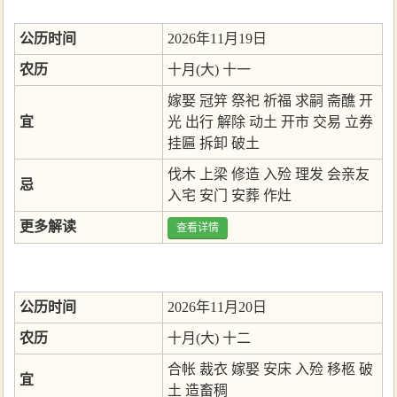
公历时间
2026年11月19日
农历
十月(大) 十一
嫁娶
冠笄
祭祀
祈福
求嗣
斋醮
开
宜
光
出行
解除
动土
开市
交易
立券
挂匾
拆卸
破土
伐木
上梁
修造
入殓
理发
会亲友
忌
入宅
安门
安葬
作灶
更多解读
查看详情
公历时间
2026年11月20日
农历
十月(大) 十二
合帐
裁衣
嫁娶
安床
入殓
移柩
破
宜
土
造畜稠