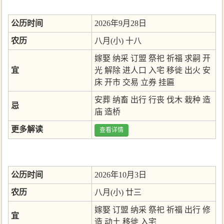
公历时间
2026年9月28日
农历
八月(小) 十八
嫁娶
纳采
订盟
祭祀
祈福
求嗣
开
宜
光
解除
进人口
入宅
移徙
出火
安
床
开市
交易
立券
挂匾
安葬
纳畜
出行
行丧
伐木
栽种
造
忌
庙
造桥
更多解读
查看详情
公历时间
2026年10月3日
农历
八月(小) 廿三
嫁娶
订盟
纳采
祭祀
祈福
出行
修
宜
造
动土
移徙
入宅