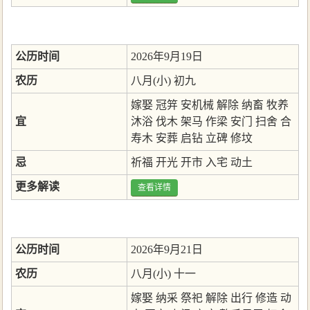
公历时间
2026年9月19日
农历
八月(小) 初九
嫁娶
冠笄
安机械
解除
纳畜
牧养
宜
沐浴
伐木
架马
作梁
安门
扫舍
合
寿木
安葬
启钻
立碑
修坟
忌
祈福
开光
开市
入宅
动土
更多解读
查看详情
公历时间
2026年9月21日
农历
八月(小) 十一
嫁娶
纳采
祭祀
解除
出行
修造
动