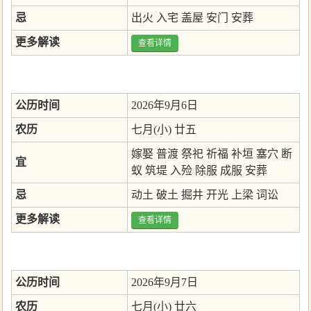
忌
出火
入宅
盖屋
安门
安葬
更多解读
查看详情
公历时间
2026年9月6日
农历
七月(小) 廿五
嫁娶
普渡
祭祀
祈福
补垣
塞穴
断
宜
蚁
筑堤
入殓
除服
成服
安葬
忌
动土
破土
掘井
开光
上梁
词讼
更多解读
查看详情
公历时间
2026年9月7日
农历
七月(小) 廿六