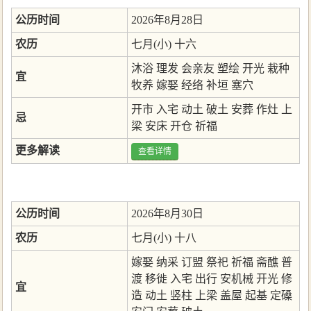
公历时间
2026年8月28日
农历
七月(小) 十六
沐浴
理发
会亲友
塑绘
开光
栽种
宜
牧养
嫁娶
经络
补垣
塞穴
开市
入宅
动土
破土
安葬
作灶
上
忌
梁
安床
开仓
祈福
更多解读
查看详情
公历时间
2026年8月30日
农历
七月(小) 十八
嫁娶
纳采
订盟
祭祀
祈福
斋醮
普
渡
移徙
入宅
出行
安机械
开光
修
宜
造
动土
竖柱
上梁
盖屋
起基
定磉