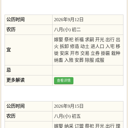
公历时间
2026年9月12日
农历
八月(小) 初二
嫁娶
祭祀
祈福
求嗣
开光
出行
出
火
拆卸
修造
动土
进人口
入宅
移
宜
徙
安床
开市
交易
立券
掛匾
栽种
纳畜
入殮
安葬
除服
成服
忌
更多解读
查看详情
公历时间
2026年9月15日
农历
八月(小) 初五
嫁娶
纳采
订盟
祭祀
开光
出行
理