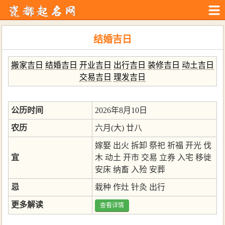
结婚吉日
搬家吉日
结婚吉日
开业吉日
出行吉日
装修吉日
动土吉日
交易吉日
理发吉日
公历时间
2026年8月10日
农历
六月(大) 廿八
嫁娶
出火
拆卸
祭祀
祈福
开光
伐
宜
木
动土
开市
交易
立券
入宅
移徙
安床
纳畜
入殓
安葬
忌
栽种
作灶
针灸
出行
更多解读
查看详情