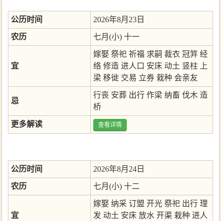
公历时间
2026年8月23日
农历
七月(小) 十一
嫁娶
祭祀
祈福
求嗣
裁衣
冠笄
经
宜
络
修造
进人口
安床
动土
竖柱
上
梁
移徙
交易
立券
栽种
会亲友
行丧
安葬
出行
作梁
纳畜
伐木
造
忌
桥
更多解读
查看详情
公历时间
2026年8月24日
农历
七月(小) 十二
嫁娶
纳采
订盟
开光
祭祀
出行
理
宜
发
动土
安床
放水
开渠
栽种
进人