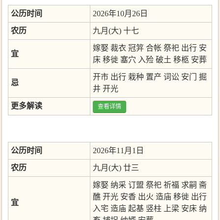
公历时间
2026年10月26日
农历
九月(大) 十七
嫁娶
裁衣
冠笄
合帐
祭祀
出行
安
宜
床
移徙
塞穴
入殓
破土
移柩
安葬
开市
出行
栽种
置产
词讼
安门
掘
忌
井
开光
更多解读
查看详情
公历时间
2026年11月1日
农历
九月(大) 廿三
嫁娶
纳采
订盟
祭祀
祈福
求嗣
斋
醮
开光
安香
出火
造庙
移徙
出行
宜
入宅
造庙
起基
竖柱
上梁
安床
纳