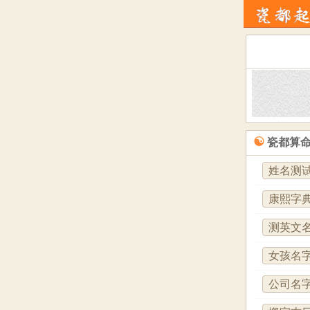
☯
瓷都算
姓名测
康熙字
测英文
女孩名
公司名