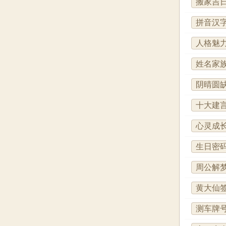
搬家吉
拼音汉
人格魅
姓名家
阴晴圆
十大建
心灵成
生日密
周公解
黄大仙
测车牌