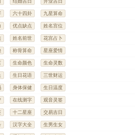
日
结婚吉日
开业吉日
字
六十四卦
九星算命
力
优点缺点
姓名宫位
族
姓名前世
花宫占卜
缺
称骨算命
星座爱情
言
生命颜色
生命灵数
长
生日花语
三世财运
码
身体保健
生日温度
梦
在线测字
观音灵签
签
十二星座
交易吉日
号
汉字大全
生男生女