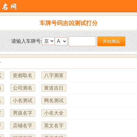
车牌号码吉凶测试打分
请输入车牌号:
命
试
瓷都取名
八字测算
典
公司测名
黄道吉日
名
小名测试
网名测试
字
男孩名字
小名大全
字
店铺名字
英文名字