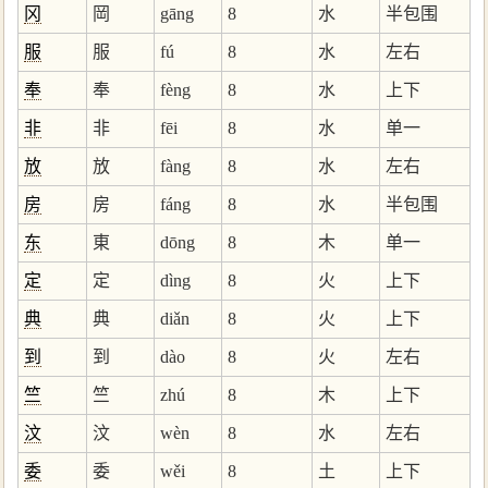
冈
岡
gāng
8
水
半包围
服
服
fú
8
水
左右
奉
奉
fèng
8
水
上下
非
非
fēi
8
水
单一
放
放
fàng
8
水
左右
房
房
fáng
8
水
半包围
东
東
dōng
8
木
单一
定
定
dìng
8
火
上下
典
典
diǎn
8
火
上下
到
到
dào
8
火
左右
竺
竺
zhú
8
木
上下
汶
汶
wèn
8
水
左右
委
委
wěi
8
土
上下