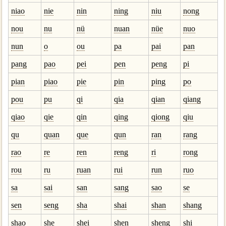
niao
nie
nin
ning
niu
nong
nou
nu
nü
nuan
nüe
nuo
nun
o
ou
pa
pai
pan
pang
pao
pei
pen
peng
pi
pian
piao
pie
pin
ping
po
pou
pu
qi
qia
qian
qiang
qiao
qie
qin
qing
qiong
qiu
qu
quan
que
qun
ran
rang
rao
re
ren
reng
ri
rong
rou
ru
ruan
rui
run
ruo
sa
sai
san
sang
sao
se
sen
seng
sha
shai
shan
shang
shao
she
shei
shen
sheng
shi