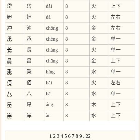
岱
岱
dài
8
火
上下
妲
妲
dá
8
火
左右
冲
沖
chōng
8
金
左右
承
承
chéng
8
金
单一
长
長
cháng
8
火
单一
昌
昌
chāng
8
金
上下
秉
秉
bǐng
8
水
单一
佰
佰
bǎi
8
火
左右
八
八
bā
8
水
单一
昂
昂
áng
8
木
上下
岸
岸
àn
8
水
上下
1
2
3
4
5
6
7
8
9
..22