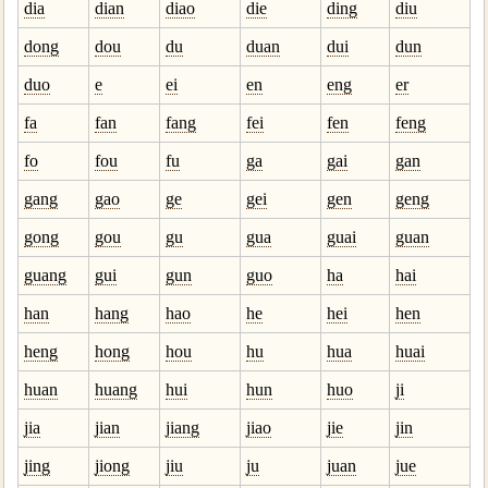
dia
dian
diao
die
ding
diu
dong
dou
du
duan
dui
dun
duo
e
ei
en
eng
er
fa
fan
fang
fei
fen
feng
fo
fou
fu
ga
gai
gan
gang
gao
ge
gei
gen
geng
gong
gou
gu
gua
guai
guan
guang
gui
gun
guo
ha
hai
han
hang
hao
he
hei
hen
heng
hong
hou
hu
hua
huai
huan
huang
hui
hun
huo
ji
jia
jian
jiang
jiao
jie
jin
jing
jiong
jiu
ju
juan
jue