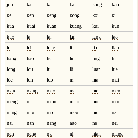
jun
ka
kai
kan
kang
kao
ke
ken
keng
kong
kou
ku
kua
kuai
kuan
kuang
kui
kun
kuo
la
lai
lan
lang
lao
le
lei
leng
li
lia
lian
liang
liao
lie
lin
ling
liu
long
lou
lu
lü
luan
lue
lüe
lun
luo
m
ma
mai
man
mang
mao
me
mei
men
meng
mi
mian
miao
mie
min
ming
miu
mo
mou
mu
na
nai
nan
nang
nao
ne
nei
nen
neng
ng
ni
nian
niang