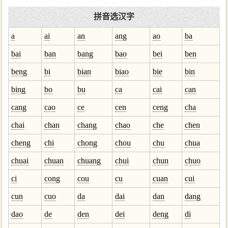
拼音选汉字
a
ai
an
ang
ao
ba
bai
ban
bang
bao
bei
ben
beng
bi
bian
biao
bie
bin
bing
bo
bu
ca
cai
can
cang
cao
ce
cen
ceng
cha
chai
chan
chang
chao
che
chen
cheng
chi
chong
chou
chu
chua
chuai
chuan
chuang
chui
chun
chuo
ci
cong
cou
cu
cuan
cui
cun
cuo
da
dai
dan
dang
dao
de
den
dei
deng
di