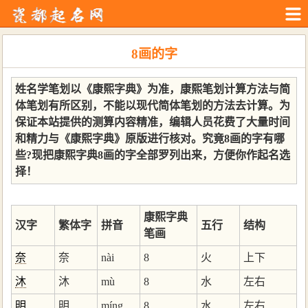
8画的字
姓名学笔划以《康熙字典》为准，康熙笔划计算方法与简
体笔划有所区别，不能以现代简体笔划的方法去计算。为
保证本站提供的测算内容精准，编辑人员花费了大量时间
和精力与《康熙字典》原版进行核对。究竟8画的字有哪
些?现把康熙字典8画的字全部罗列出来，方便你作起名选
择！
康熙字典
汉字
繁体字
拼音
五行
结构
笔画
奈
奈
nài
8
火
上下
沐
沐
mù
8
水
左右
明
明
míng
8
水
左右