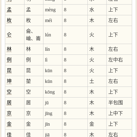
孟
孟
mèng
8
水
上下
枚
枚
méi
8
木
左右
侖、
仑
lún
8
火
上下
崘、崙
林
林
lín
8
木
左右
例
例
lì
8
火
左中右
昆
昆
kūn
8
火
上下
坤
堃
kūn
8
土
左右
空
空
kōng
8
木
上下
居
居
jū
8
木
半包围
京
京
jīng
8
木
上中下
金
金
jīn
8
金
上下
佳
佳
jiā
8
木
左右