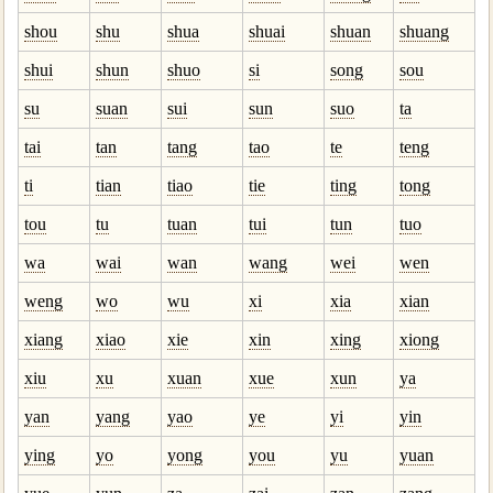
shou
shu
shua
shuai
shuan
shuang
shui
shun
shuo
si
song
sou
su
suan
sui
sun
suo
ta
tai
tan
tang
tao
te
teng
ti
tian
tiao
tie
ting
tong
tou
tu
tuan
tui
tun
tuo
wa
wai
wan
wang
wei
wen
weng
wo
wu
xi
xia
xian
xiang
xiao
xie
xin
xing
xiong
xiu
xu
xuan
xue
xun
ya
yan
yang
yao
ye
yi
yin
ying
yo
yong
you
yu
yuan