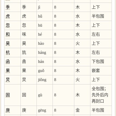
季
季
jì
8
木
上下
虎
虎
hǔ
8
水
半包围
忽
忽
hū
8
木
上下
和
咊
hé
8
水
左右
昊
昊
hào
8
火
上下
杭
斻
háng
8
木
左右
函
圅
hán
8
水
下包围
果
果
guǒ
8
木
嵌套
炅
炅
jiǒng
8
火
上下
全包围；
固
固
gù
8
木
先外后内
再封口
庚
庚
gēng
8
金
半包围