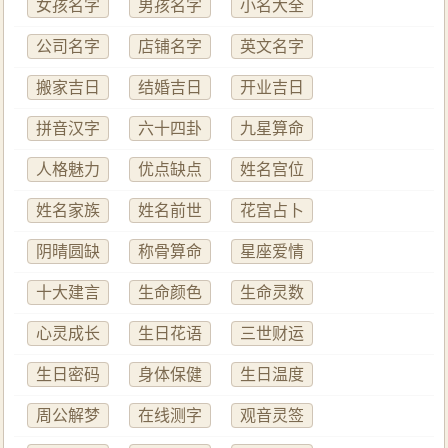
女孩名字
男孩名字
小名大全
公司名字
店铺名字
英文名字
搬家吉日
结婚吉日
开业吉日
拼音汉字
六十四卦
九星算命
人格魅力
优点缺点
姓名宫位
姓名家族
姓名前世
花宫占卜
阴晴圆缺
称骨算命
星座爱情
十大建言
生命颜色
生命灵数
心灵成长
生日花语
三世财运
生日密码
身体保健
生日温度
周公解梦
在线测字
观音灵签